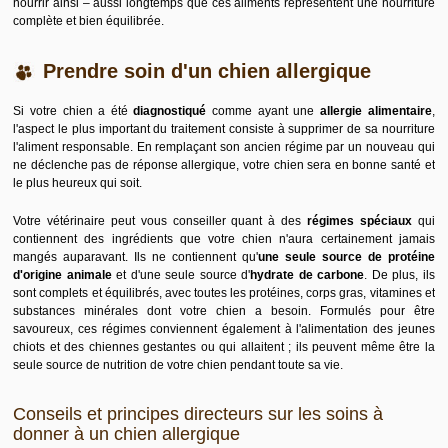
nourrir ainsi – aussi longtemps que ces aliments représentent une nourriture
complète et bien équilibrée.
Prendre soin d'un chien allergique
Si votre chien a été
diagnostiqué
comme ayant une
allergie alimentaire
,
l'aspect le plus important du traitement consiste à supprimer de sa nourriture
l'aliment responsable. En remplaçant son ancien régime par un nouveau qui
ne déclenche pas de réponse allergique, votre chien sera en bonne santé et
le plus heureux qui soit.
Votre vétérinaire peut vous conseiller quant à des
régimes spéciaux
qui
contiennent des ingrédients que votre chien n'aura certainement jamais
mangés auparavant. Ils ne contiennent qu'
une seule source de protéine
d'origine animale
et d'une seule source d'
hydrate de carbone
. De plus, ils
sont complets et équilibrés, avec toutes les protéines, corps gras, vitamines et
substances minérales dont votre chien a besoin. Formulés pour être
savoureux, ces régimes conviennent également à l'alimentation des jeunes
chiots et des chiennes gestantes ou qui allaitent ; ils peuvent même être la
seule source de nutrition de votre chien pendant toute sa vie.
Conseils et principes directeurs sur les soins à
donner à un chien allergique