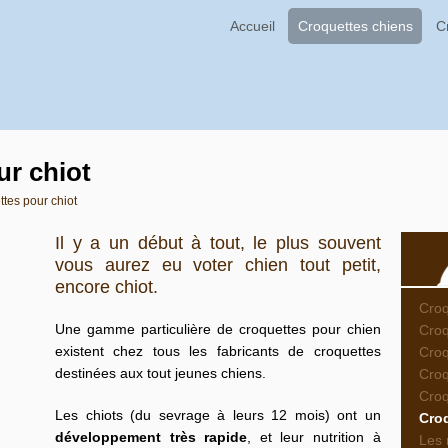
Accueil
Croquettes chiens
C
ur chiot
tes pour chiot
Il y a un début à tout, le plus souvent
vous aurez eu voter chien tout petit,
encore chiot.
Croq
Une gamme particulière de croquettes pour chien
Croq
existent chez tous les fabricants de croquettes
Cro
destinées aux tout jeunes chiens.
Croq
Croq
Les chiots (du sevrage à leurs 12 mois) ont un
Croq
développement très rapide
, et leur nutrition à
Les 