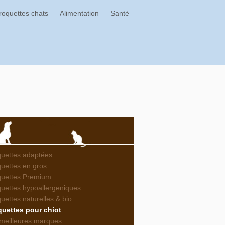
roquettes chats
Alimentation
Santé
uettes adaptées
uettes en gros
quettes Premium
uettes hypoallergeniques
uettes naturelles & bio
uettes pour chiot
meilleures marques