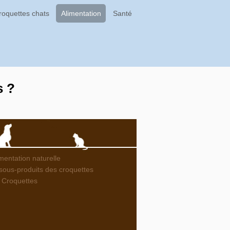
roquettes chats
Alimentation
Santé
s ?
imentation naturelle
sous-produits des croquettes
 Croquettes