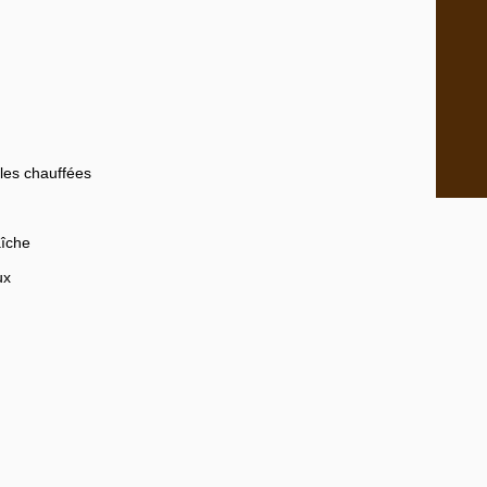
les chauffées
aîche
ux