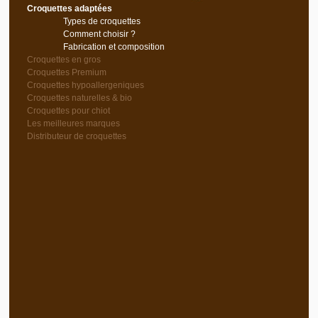
Croquettes adaptées
Types de croquettes
Comment choisir ?
Fabrication et composition
Croquettes en gros
Croquettes Premium
Croquettes hypoallergeniques
Croquettes naturelles & bio
Croquettes pour chiot
Les meilleures marques
Distributeur de croquettes