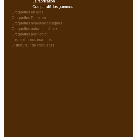
La fabrication
Comparatif des gammes
Croquettes en gros
Croquettes Premium
Croquettes hypoallergeniques
Croquettes naturelles & bio
Croquettes pour chiot
Les meilleures marques
Distributeur de croquettes