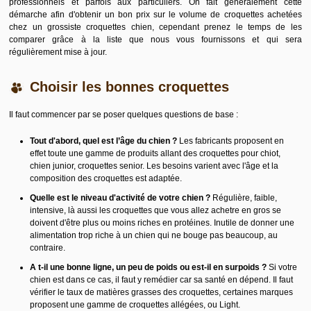
professionnels et parfois aux particuliers. On fait généralement cette
démarche afin d'obtenir un bon prix sur le volume de croquettes achetées
chez un
grossiste croquettes chien
, cependant prenez le temps de les
comparer grâce à la liste que nous vous fournissons et qui sera
régulièrement mise à jour.
Choisir les bonnes croquettes
Il faut commencer par se poser quelques questions de base :
Tout d'abord, quel est l’âge du chien ?
Les fabricants proposent en
effet toute une gamme de produits allant des croquettes pour chiot,
chien junior, croquettes senior. Les besoins varient avec l'âge et la
composition des croquettes est adaptée.
Quelle est le niveau d'activité de votre chien ?
Régulière, faible,
intensive, là aussi les croquettes que vous allez achetre en gros se
doivent d'être plus ou moins riches en protéines. Inutile de donner une
alimentation trop riche à un chien qui ne bouge pas beaucoup, au
contraire.
A t-il une bonne ligne, un peu de poids ou est-il en surpoids ?
Si votre
chien est dans ce cas, il faut y remédier car sa santé en dépend. Il faut
vérifier le taux de matières grasses des croquettes, certaines marques
proposent une gamme de croquettes allégées, ou Light.