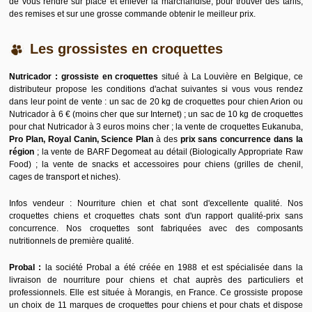
de vous rendre sur place et enlever la marchandise, pour trouver des tarifs,
des remises et sur une grosse commande obtenir le meilleur prix.
Les grossistes en croquettes
Nutricador : grossiste en croquettes
situé à La Louvière en Belgique, ce
distributeur propose les conditions d'achat suivantes si vous vous rendez
dans leur point de vente : un sac de 20 kg de croquettes pour chien Arion ou
Nutricador à 6 € (moins cher que sur Internet) ; un sac de 10 kg de croquettes
pour chat Nutricador à 3 euros moins cher ; la vente de croquettes Eukanuba,
Pro Plan, Royal Canin, Science Plan
à des
prix sans concurrence dans la
région
; la vente de BARF Degomeat au détail (Biologically Appropriate Raw
Food) ; la vente de snacks et accessoires pour chiens (grilles de chenil,
cages de transport et niches).
Infos vendeur : Nourriture chien et chat sont d'excellente qualité. Nos
croquettes chiens et croquettes chats sont d'un rapport qualité-prix sans
concurrence. Nos croquettes sont fabriquées avec des composants
nutritionnels de première qualité.
Probal :
la société Probal a été créée en 1988 et est spécialisée dans la
livraison de nourriture pour chiens et chat auprès des particuliers et
professionnels. Elle est située à Morangis, en France. Ce grossiste propose
un choix de 11 marques de croquettes pour chiens et pour chats et dispose