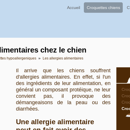
Accueil
Croquettes chiens
C
limentaires chez le chien
»
ttes hypoallergeniques
Les allergies alimentaires
Il arrive que les chiens souffrent
d'allergies alimentaires. En effet, si l'un
des ingrédients de leur alimentation, en
général un composant protéique, ne leur
Croq
convient pas, il provoque des
Croq
démangeaisons de la peau ou des
Cro
diarrhées.
Cro
Une allergie alimentaire
peut en fait avoir des