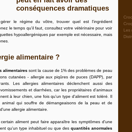
conséquences dramatiques
Croq
gérer le régime du vôtre, trouver quel est l'ingrédient
Croq
nez le temps qu'il faut, consultez votre vétérinaire pour voir
Les 
quettes hypoallergéniques
par exemple est nécessaire, mais
Dist
ènes.
ergie alimentaire ?
es alimentaires
sont la cause de 1% des problèmes de peau
tions cutanées - allergie aux piqûres de puces (DAPP), par
nts. Les allergies alimentaires déclenchent aussi des
e vomissements et diarrhées, car les propriétaires d'animaux
ent à leur chien, une fois qu'un type d'aliment est toléré. Il
 animal qui souffre de démangeaisons de la peau et de
d'une allergie alimentaire.
ertain aliment peut faire apparaître les symptômes d'une
nsent qu'un type inhabituel ou que des
quantités anormales