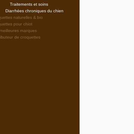
Traitements et soins
Diarrhées chroniques du chien
uettes naturelles & bio
uettes pour chiot
meilleures marques
ributeur de croquettes