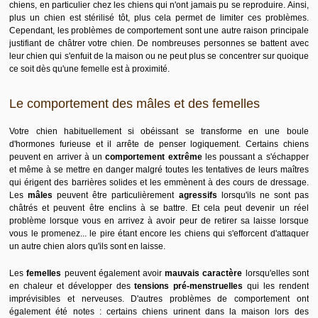
chiens, en particulier chez les chiens qui n'ont jamais pu se reproduire. Ainsi,
plus un chien est stérilisé tôt, plus cela permet de limiter ces problèmes.
Cependant, les problèmes de comportement sont une autre raison principale
justifiant de châtrer votre chien. De nombreuses personnes se battent avec
leur chien qui s'enfuit de la maison ou ne peut plus se concentrer sur quoique
ce soit dès qu'une femelle est à proximité.
Le comportement des mâles et des femelles
Votre chien habituellement si obéissant se transforme en une boule
d'hormones furieuse et il arrête de penser logiquement. Certains chiens
peuvent en arriver à un
comportement extrême
les poussant a s'échapper
et même à se mettre en danger malgré toutes les tentatives de leurs maîtres
qui érigent des barrières solides et les emmènent à des cours de dressage.
Les
mâles
peuvent être particulièrement
agressifs
lorsqu'ils ne sont pas
châtrés et peuvent être enclins à se battre. Et cela peut devenir un réel
problème lorsque vous en arrivez à avoir peur de retirer sa laisse lorsque
vous le promenez... le pire étant encore les chiens qui s'efforcent d'attaquer
un autre chien alors qu'ils sont en laisse.
Les
femelles
peuvent également avoir
mauvais caractère
lorsqu'elles sont
en chaleur et développer des
tensions pré-menstruelles
qui les rendent
imprévisibles et nerveuses. D'autres problèmes de comportement ont
également été notes : certains chiens urinent dans la maison lors des