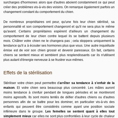
surcharges d'hormones alors que d'autres aboient constamment ce qui peut
créer des problèmes vis-à-vis des voisins. On remarque également parfois un
changement constant du comportement du chien.
De nombreux propriétaires ont peur, qu'une fois leur chien stérilisé, sa
personnalité et son comportement changeront et qu'il ne sera plus le même
qu'avant. Certains propriétaires espèrent d'ailleurs un changement du
comportement de leur chien contre lequel ils se battent depuis plusieurs
mois. Châtrer votre chien ne le changera pas ; cela stoppera uniquement la
tendance qu'il a à écouter ses hormones plus que vous. Une autre inquiétude
émise est de voir son chien grossir et devenir paresseux. En fait, certains
chiens se sentent mieux et semblent plus resplendissants car ils n'utilisent
plus autant d'énergie nerveuse à se frustrer eux-mêmes.
Effets de la stérilisation
Stériliser votre chien peut permettre d'
arrêter sa tendance à s'enfuir de la
maison
. Et votre chien sera beaucoup plus concentré. Les mâles auront
moins tendance à s'enfuir pendant de longues périodes et se montreront
moins agressifs. Ils sont moins tentés de défier d'autres chiens ou d'autres
personnes afin de se battre pour les dominer, en particulier vis-à-vis des
enfants qui peuvent être considérés comme ayant une position sociale
inférieure dans le groupe.
Les femelles se sentent quant à elles tout
simplement mieux
car elles ne sont plus confrontées à leur cycle de chaleur