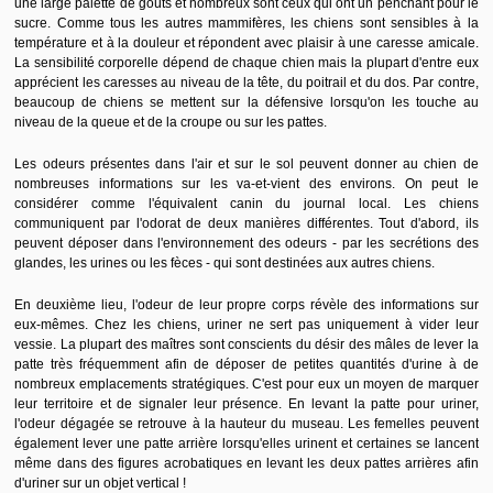
une large palette de goûts et nombreux sont ceux qui ont un penchant pour le
sucre. Comme tous les autres mammifères, les chiens sont sensibles à la
température et à la douleur et répondent avec plaisir à une caresse amicale.
La sensibilité corporelle dépend de chaque chien mais la plupart d'entre eux
apprécient les caresses au niveau de la tête, du poitrail et du dos. Par contre,
beaucoup de chiens se mettent sur la défensive lorsqu'on les touche au
niveau de la queue et de la croupe ou sur les pattes.
Les odeurs présentes dans l'air et sur le sol peuvent donner au chien de
nombreuses informations sur les va-et-vient des environs. On peut le
considérer comme l'équivalent canin du journal local. Les chiens
communiquent par l'odorat de deux manières différentes. Tout d'abord, ils
peuvent déposer dans l'environnement des odeurs - par les secrétions des
glandes, les urines ou les fèces - qui sont destinées aux autres chiens.
En deuxième lieu, l'odeur de leur propre corps révèle des informations sur
eux-mêmes. Chez les chiens, uriner ne sert pas uniquement à vider leur
vessie. La plupart des maîtres sont conscients du désir des mâles de lever la
patte très fréquemment afin de déposer de petites quantités d'urine à de
nombreux emplacements stratégiques. C'est pour eux un moyen de marquer
leur territoire et de signaler leur présence. En levant la patte pour uriner,
l'odeur dégagée se retrouve à la hauteur du museau. Les femelles peuvent
également lever une patte arrière lorsqu'elles urinent et certaines se lancent
même dans des figures acrobatiques en levant les deux pattes arrières afin
d'uriner sur un objet vertical !