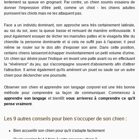
lentement sa queue en grognant. Par contre, un chien soumis essaiera de
donner l'impression d'être petit, comme un chiot - les chiens adultes
punissent les chiots mais ne les attaquent pas.
Face a un individu dominant, son approche sera très certainement latérale,
au ras du sol, avec la queue basse et remuant de manière enthousiaste. Il
peut également essayer de lécher les mains/les pattes et le visage/la tête du
chien/de la personne dominante et si cela ne suffit pas à l'apaiser, il peut
même se rouler sur le dos afin d'exposer son aine. Dans cette position,
certains chiens laisseront échapper involontairement un petit volume d'urine.
Un chien qui désire jouer l'indique en levant une patte avant ou en effectuant
la "
révérence
" du jeu, qui s'accompagne souvent d'aboiements afin d'attirer
l'attraction. Il arrive également qu'ils amènent un jouet ou saute sur un autre
chien pour déclencher une poursuite.
Observer son chien et apprendre son langage corporel est une très bonne
méthode pour comprendre sa façon de communiquer. Commencez à
apprendre son langage
et bientôt
vous arriverez à comprendre ce qu'il
pense vraiment
.
Les 9 autres conseils pour bien s'occuper de son chien :
Bien accueillir son chien pour qu'il s'adapte facilement