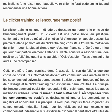
motivations (une raison pour laquelle votre chien le fera) et de timing (quand
récompenser une bonne action).
Le clicker training et l'encouragement positif
Le clicker training est une méthode de dressage qui reprend le principe de
l'encouragement positif. Un 'clicker' est une petite boite en plastique
contenant une tige de métal qui émet un 'clic' lorsque l'on appuie dessus. La
première étape primordiale du clicker training consiste à trouver la motivation
du chien - pour la plupart d'entre eux c'est leur friandise préférée ou un jeu
qui leur plait particulièrement. L'étape suivante consiste à associer une idée
positive au 'clic', indiquant ainsi au chien "Oui, c'est bien. Tu as bien agi et tu
auras une récompense".
Cette première étape consiste donc à associer le son du 'clic' à quelque
chose de positif. Ces informations doivent être communiquées au chien dans
les secondes qui suivent la bonne action. Il existe de nombreuses méthodes
de dressage et le clicker training n'en est qu'une parmi d'autres. Le principe
de l'encouragement positif doit cependant être suivi dans toutes les autres
méthodes utilisées.
Pour résumer, il faut s'attacher à récompenser tous
les comportements positifs
et desirables et ignorer les comportements
négatifs et non-voulus. En pratique, il n'est pas toujours facile d'ignorer les
comportements négatifs. Sauter sur les visiteurs est par exemple un
comportement indésirable qu'il est difficile d'ignorer. Il peut alors être utile de