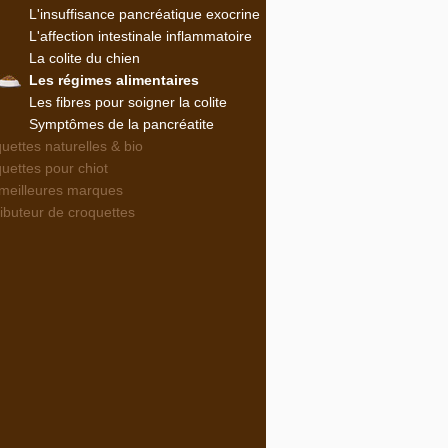
L'insuffisance pancréatique exocrine
L'affection intestinale inflammatoire
La colite du chien
Les régimes alimentaires
Les fibres pour soigner la colite
Symptômes de la pancréatite
uettes naturelles & bio
uettes pour chiot
meilleures marques
ributeur de croquettes